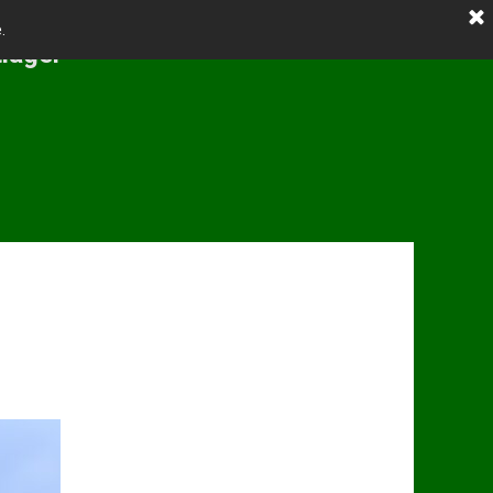
.
tlager